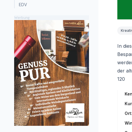
EDV
Werbung
Kreati
In die
Bespan
werden
der al
120
Ken
Kur
Ort
Win